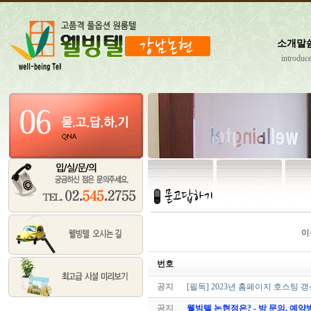
소개말
introduc
이
번호
공지
[필독] 2023년 홈페이지 호스팅 
공지
웰빙텔 논현점은? - 방 문의, 예약