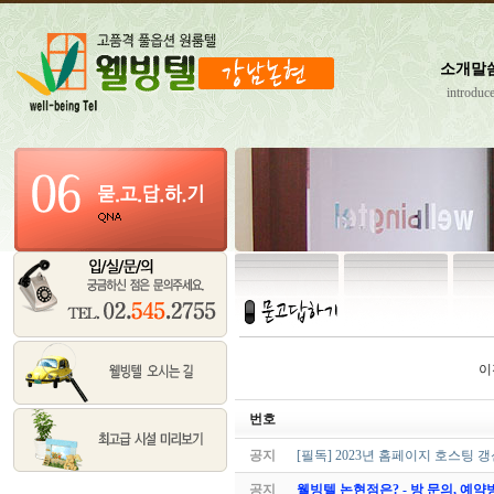
소개말
introduc
이
번호
공지
[필독] 2023년 홈페이지 호스팅 
공지
웰빙텔 논현점은? - 방 문의, 예약