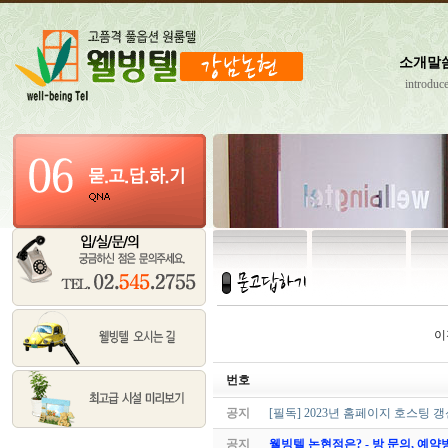
소개말
introduc
이
번호
공지
[필독] 2023년 홈페이지 호스팅 
공지
웰빙텔 논현점은? - 방 문의, 예약